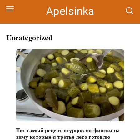
Перейти
Apelsinka
к
контенту
Uncategorized
Тот самый рецепт огурцов по-фински на
зиму которые я третье лето готовлю