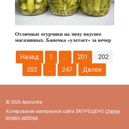
Отличные огурчики на зиму вкуснее
магазинных. Баночка «улетает» за вечер
Пагинация
Назад
1
…
201
202
записей
203
…
247
Далее
© 2026 Apelsinka
Копирование материалов сайта ЗАПРЕЩЕНО
Change
privacy settings