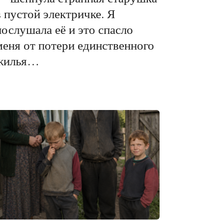
в пустой электричке. Я
послушала её и это спасло
меня от потери единственного
жилья…