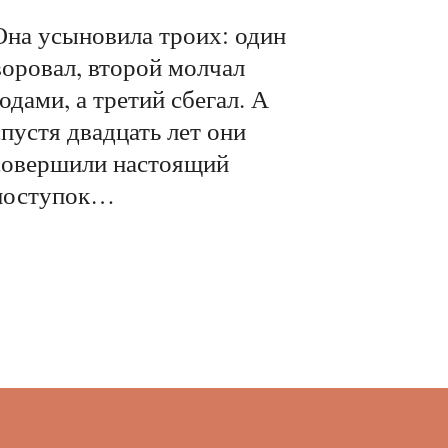
Она усыновила троих: один
воровал, второй молчал
годами, а третий сбегал. А
спустя двадцать лет они
совершили настоящий
поступок…