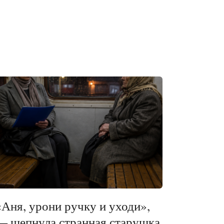
«Аня, урони ручку и уходи»,
— шепнула странная старушка