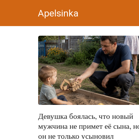
Перейти
Apelsinka
к
контенту
Девушка боялась, что новый
мужчина не примет её сына, н
он не только усыновил