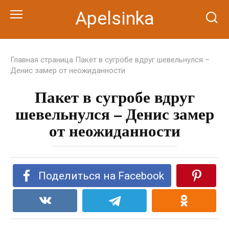
Перейти
Apelsinka
к
контенту
Главная страница
Пакет в сугробе вдруг шевельнулся –
Денис замер от неожиданности
Пакет в сугробе вдруг
шевельнулся – Денис замер
от неожиданности
Поделиться на Facebook