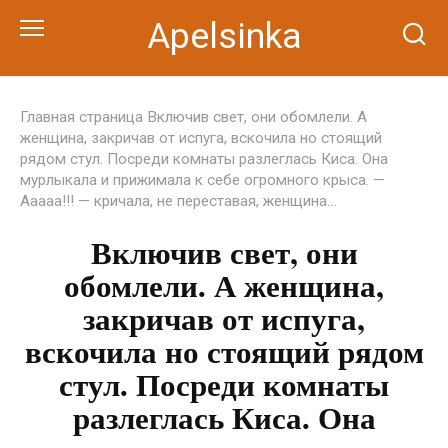
Перейти
Apelsinka
к
контенту
Главная страница
Включив свет, они обомлели. А
женщина, закричав от испуга, вскочила но стоящий
рядом стул. Посреди комнаты разлеглась Киса. Она
мурлыкала и прижимала к себе огромного крыса. —
Ааааа!!! — кричала, не переставая, женщина…
Включив свет, они
обомлели. А женщина,
закричав от испуга,
вскочила но стоящий рядом
стул. Посреди комнаты
разлеглась Киса. Она