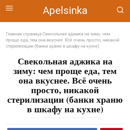
Перейти
Apelsinka
к
контенту
Главная страница
Свекольная аджика на зиму: чем
проще еда, тем она вкуснее. Всё очень просто, никакой
стерилизации (банки храню в шкафу на кухне)
Свекольная аджика на
зиму: чем проще еда, тем
она вкуснее. Всё очень
просто, никакой
стерилизации (банки храню
в шкафу на кухне)