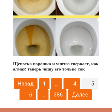
Щепотка порошка и унитаз сверкает, как
алмаз: теперь чищу его только так
Пагинация
Назад
1
…
114
115
записей
116
…
386
Далее