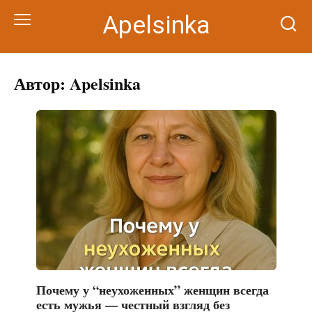
Перейти
Apelsinka
к
контенту
Автор:
Apelsinka
Почему у “неухоженных” женщин всегда
есть мужья — честный взгляд без