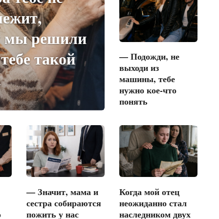
лежит,
у мы решили
 тебе такой
— Подожди, не
выходи из
к
машины, тебе
нужно кое-что
понять
— Значит, мама и
Когда мой отец
сестра собираются
неожиданно стал
о
пожить у нас
наследником двух