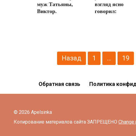
муж Татьяны,
взгляд ясно
Виктор.
говорил:
Пагинация
Назад
1
…
19
записей
Обратная связь
Политика конфи
© 2026 Apelsinka
Копирование материалов сайта ЗАПРЕЩЕНО
Change 