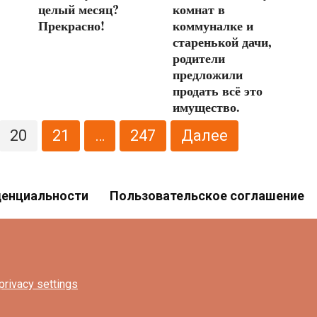
целый месяц?
комнат в
Прекрасно!
коммуналке и
старенькой дачи,
родители
предложили
продать всё это
имущество.
20
21
…
247
Далее
денциальности
Пользовательское соглашение
privacy settings