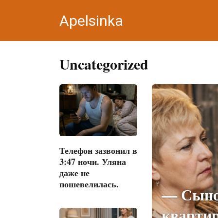
Перейти
Apelsinka
к
контенту
Uncategorized
Телефон зазвонил в
3:47 ночи. Уляна
даже не
пошевелилась.
— Сыно
квартир