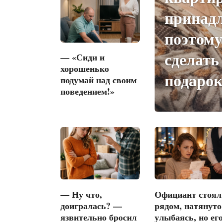
принад
поэтом
сделать
— «Сиди и
хорошенько
подаро
подумай над своим
поведением!»
— Ну что,
Официант стоял
доигралась? —
рядом, натянуто
язвительно бросил
улыбаясь, но ег