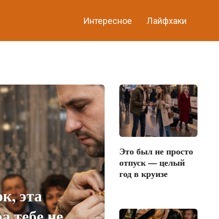
Интересное
Лайфхаки
Это был не просто
отпуск — целый
год в круизе
к, эта
а тебе не