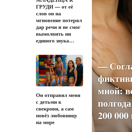
ГРУДИ — от её
слов он на
мгновение потерял
дар речи и не смог
вымолвить ни
единого звука…
— Согла
фиктив
мной: в
Он отправил меня
полгод
с детьми к
свекрови, а сам
200 000
повёз любовницу
на море