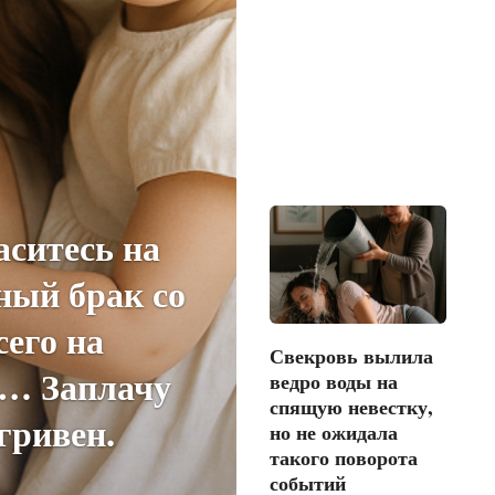
ситесь на
ный брак со
сего на
Свекровь вылила
а… Заплачу
ведро воды на
спящую невестку,
 гривен.
но не ожидала
такого поворота
событий