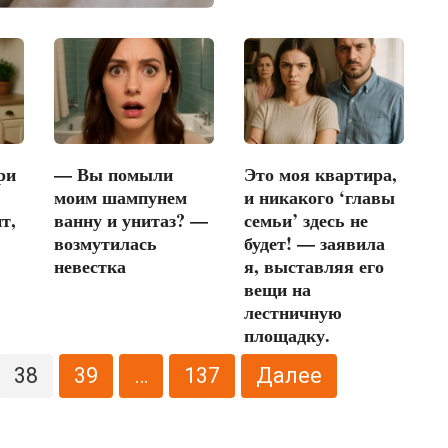
ри
— Вы помыли
Это моя квартира,
моим шампунем
и никакого ‘главы
т,
ванну и унитаз? —
семьи’ здесь не
возмутилась
будет! — заявила
невестка
я, выставляя его
вещи на
лестничную
площадку.
38
39
…
137
Далее