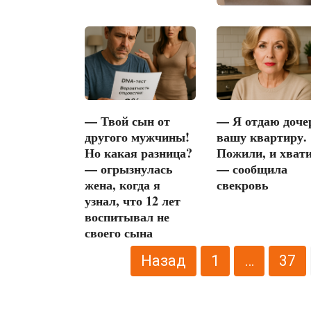
— Твой сын от
— Я отдаю доче
другого мужчины!
вашу квартиру.
Но какая разница?
Пожили, и хвати
— огрызнулась
— сообщила
жена, когда я
свекровь
узнал, что 12 лет
воспитывал не
своего сына
Пагинация
Назад
1
…
37
записей