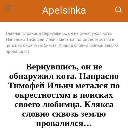
Перейти
Apelsinka
к
контенту
Главная страница
Вернувшись, он не обнаружил кота.
Напрасно Тимофей Ильич метался по окрестностям в
поисках своего любимца. Клякса словно сквозь землю
провалился…
Вернувшись, он не
обнаружил кота. Напрасно
Тимофей Ильич метался по
окрестностям в поисках
своего любимца. Клякса
словно сквозь землю
провалился…