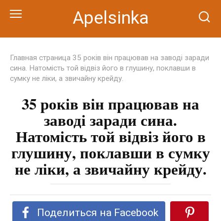
Перейти
Apelsinka
к
контенту
Главная страница
35 років він працював на заводі заради
сина. Натомість той відвіз його в глушину, поклавши в
сумку не ліки, а звичайну крейду.
35 років він працював на
заводі заради сина.
Натомість той відвіз його в
глушину, поклавши в сумку
не ліки, а звичайну крейду.
Поделиться на Facebook