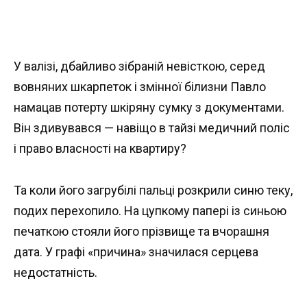
У валізі, дбайливо зібраній невісткою, серед
вовняних шкарпеток і змінної білизни Павло
намацав потерту шкіряну сумку з документами.
Він здивувався — навіщо в тайзі медичний поліс
і право власності на квартиру?
Та коли його загрубілі пальці розкрили синю теку,
подих перехопило. На цупкому папері із синьою
печаткою стояли його прізвище та вчорашня
дата. У графі «причина» значилася серцева
недостатність.