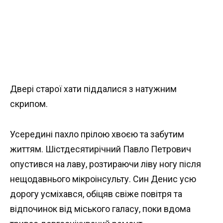
Двері старої хати піддалися з натужним
скрипом.
Усередині пахло прілою хвоєю та забутим
життям. Шістдесятирічний Павло Петрович
опустився на лаву, розтираючи ліву ногу після
нещодавнього мікроінсульту. Син Денис усю
дорогу усміхався, обіцяв свіже повітря та
відпочинок від міського галасу, поки вдома