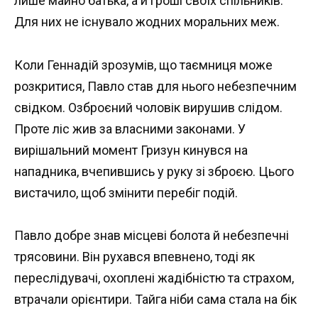
лише майно батька, а й гроші своїх спільників.
Для них не існувало жодних моральних меж.
Коли Геннадій зрозумів, що таємниця може
розкритися, Павло став для нього небезпечним
свідком. Озброєний чоловік вирушив слідом.
Проте ліс жив за власними законами. У
вирішальний момент Гризун кинувся на
нападника, вчепившись у руку зі зброєю. Цього
вистачило, щоб змінити перебіг подій.
Павло добре знав місцеві болота й небезпечні
трясовини. Він рухався впевнено, тоді як
переслідувачі, охоплені жадібністю та страхом,
втрачали орієнтири. Тайга ніби сама стала на бік