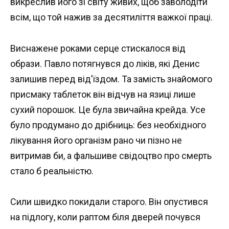
викреслив його зі світу живих, щоб заволодіти
всім, що той нажив за десятиліття важкої праці.
Виснажене роками серце стискалося від
образи. Павло потягнувся до ліків, які Денис
залишив перед від’їздом. Та замість знайомого
присмаку таблеток він відчув на язиці лише
сухий порошок. Це була звичайна крейда. Усе
було продумано до дрібниць: без необхідного
лікування його організм рано чи пізно не
витримав би, а фальшиве свідоцтво про смерть
стало б реальністю.
Сили швидко покидали старого. Він опустився
на підлогу, коли раптом біля дверей почувся