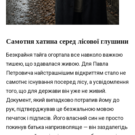
Самотня хатина серед лісової глушини
Безкрайня тайга огортала все навколо важкою
тишею, що здавалася живою. Для Павла
Петровича найстрашнішим відкриттям стало не
самотнє існування посеред лісу, а усвідомлення
того, що для держави він уже не живий.
Документ, який випадково потрапив йому до
рук, підтверджував це безжальною мовою
печаток і підписів. Його власний син не просто
покинув батька напризволяще — він заздалегідь