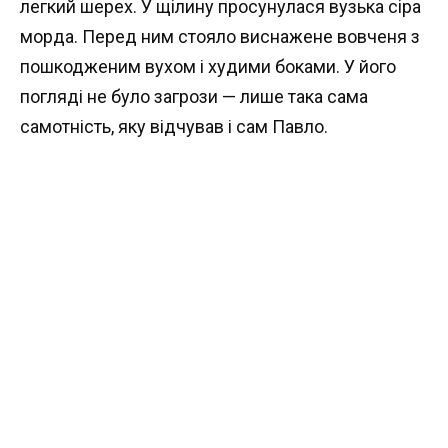
легкий шерех. У щілину просунулася вузька сіра
морда. Перед ним стояло виснажене вовченя з
пошкодженим вухом і худими боками. У його
погляді не було загрози — лише така сама
самотність, яку відчував і сам Павло.