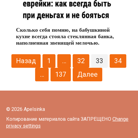
Сколько себя помню, на бабушкиной
кухне всегда стояла стеклянная банка,
наполненная звенящей мелочью.
Пагинация
Назад
1
…
32
33
34
записей
…
137
Далее
© 2026 Apelsinka
Копирование материалов сайта ЗАПРЕЩЕНО
Change
privacy settings