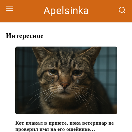
Перейти
Apelsinka
к
контенту
Интересное
Кот плакал в приюте, пока ветеринар не
проверил имя на его ошейнике…