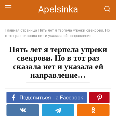
Перейти
Apelsinka
к
контенту
Главная страница
Пять лет я терпела упреки свекрови. Но
в тот раз сказала нет и указала ей направление…
Пять лет я терпела упреки
свекрови. Но в тот раз
сказала нет и указала ей
направление…
Поделиться на Facebook