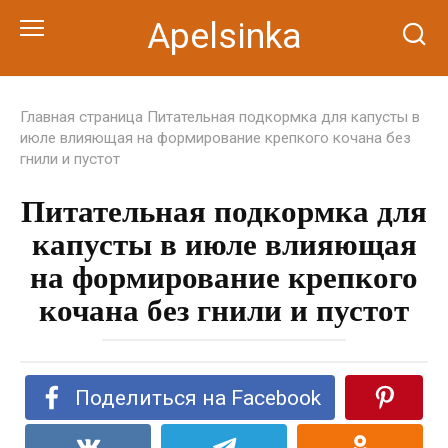
Перейти
Apelsinka
к
контенту
Главная страница
Питательная подкормка для капусты в
июле влияющая на формирование крепкого кочана без
гнили и пустот
Питательная подкормка для
капусты в июле влияющая
на формирование крепкого
кочана без гнили и пустот
Поделиться на Facebook