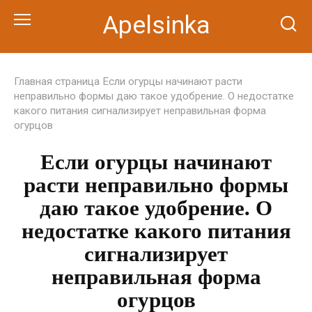
Перейти
Apelsinka
к
контенту
Главная страница
Если огурцы начинают расти
неправильно формы даю такое удобрение. О недостатке
какого питания сигнализирует неправильная форма
огурцов
Если огурцы начинают
расти неправильно формы
даю такое удобрение. О
недостатке какого питания
сигнализирует
неправильная форма
огурцов