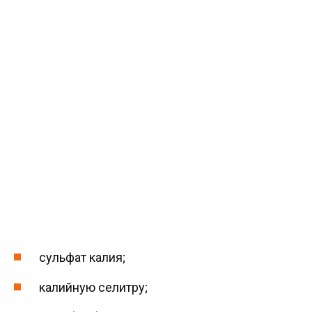
сульфат калия;
калийную селитру;