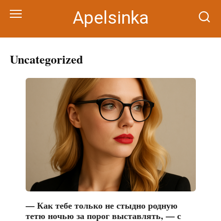
Перейти
Apelsinka
к
контенту
Uncategorized
— Как тебе только не стыдно родную
тетю ночью за порог выставлять, — с