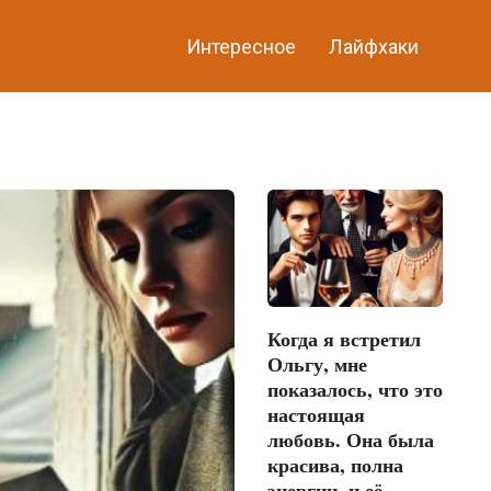
Интересное
Лайфхаки
Когда я встретил
Ольгу, мне
показалось, что это
настоящая
любовь. Она была
красива, полна
энергии, и её