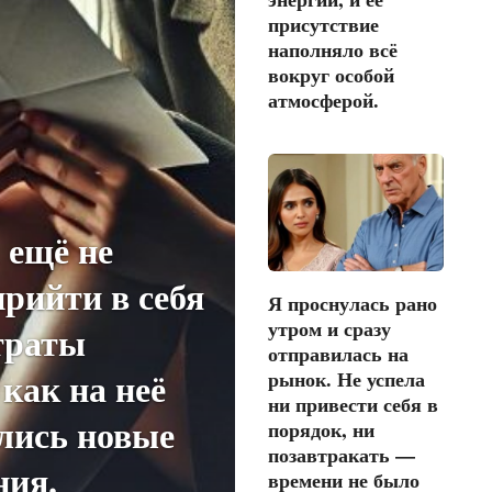
присутствие
наполняло всё
вокруг особой
атмосферой.
 ещё не
прийти в себя
Я проснулась рано
утром и сразу
траты
отправилась на
 как на неё
рынок. Не успела
ни привести себя в
лись новые
порядок, ни
позавтракать —
ния.
времени не было