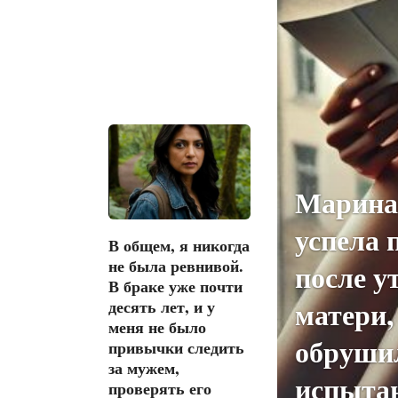
Марина
успела 
В общем, я никогда
не была ревнивой.
после у
В браке уже почти
матери,
десять лет, и у
меня не было
обруши
привычки следить
за мужем,
испыта
проверять его