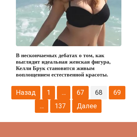
В нескончаемых дебатах о том, как
выглядит идеальная женская фигура,
Келли Брук становится живым
воплощением естественной красоты.
Пагинация
Назад
1
…
67
68
69
записей
…
137
Далее