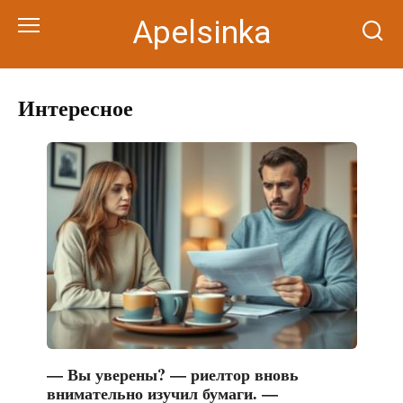
Перейти
Apelsinka
к
контенту
Интересное
— Вы уверены? — риелтор вновь
внимательно изучил бумаги. —