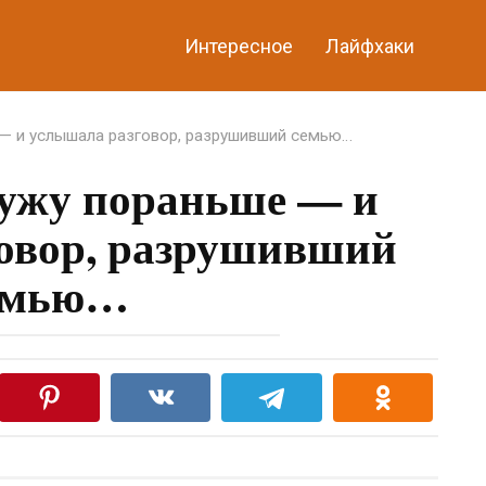
Интересное
Лайфхаки
 — и услышала разговор, разрушивший семью…
мужу пораньше — и
овор, разрушивший
емью…