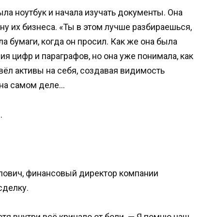
ыла ноутбук и начала изучать документы. Она
 их бизнеса. «Ты в этом лучше разбираешься,
а бумаги, когда он просил. Как же она была
ния цифр и параграфов, но она уже понимала, как
евёл активы на себя, создавая видимость
 на самом деле…
.
лович, финансовый директор компании
сделку.
хотя внутри всё кричало от боли. — Я помню наш