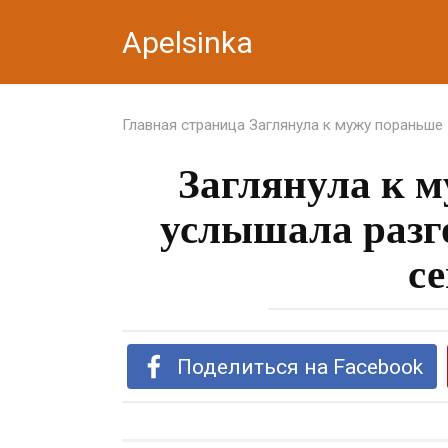
Перейти
Apelsinka
к
контенту
Главная страница
Заглянула к мужу пораньше
Заглянула к 
услышала разг
с
Поделиться на Facebook