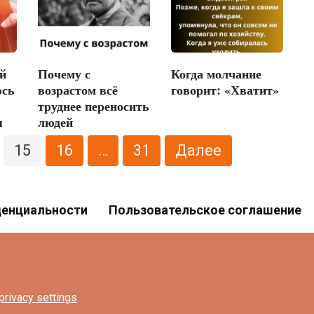
й
Почему с
Когда молчание
юсь
возрастом всё
говорит: «Хватит»
труднее переносить
я
людей
15
16
…
31
Далее
денциальности
Пользовательское соглашение
privacy settings