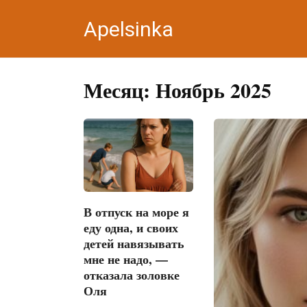
Перейти
Apelsinka
к
контенту
Месяц:
Ноябрь 2025
В отпуск на море я
еду одна, и своих
детей навязывать
мне не надо, —
отказала золовке
Оля