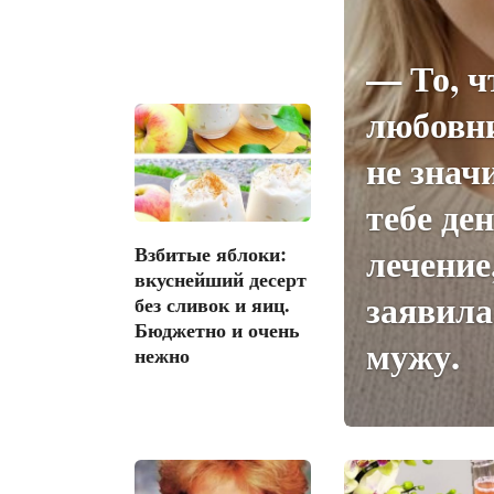
— То, ч
любовни
не знач
тебе ден
лечение
Взбитые яблоки:
вкуснейший десерт
заявила
без сливок и яиц.
Бюджетно и очень
мужу.
нежно