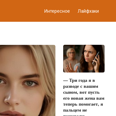
Интересное
Лайфхаки
— Три года я в
разводе с вашим
сыном, вот пусть
его новая жена вам
теперь помогает, я
пальцем не
пошевелю, —