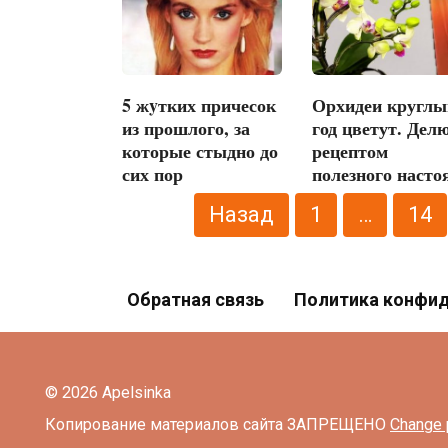
5 жyтких причесок
Орхидеи круглы
из прошлого, за
год цветут. Дел
которые стыдно до
рецептом
сих пор
полезного насто
Пагинация
Назад
1
…
14
записей
Обратная связь
Политика конфи
© 2026 Apelsinka
Копирование материалов сайта ЗАПРЕЩЕНО
Change 