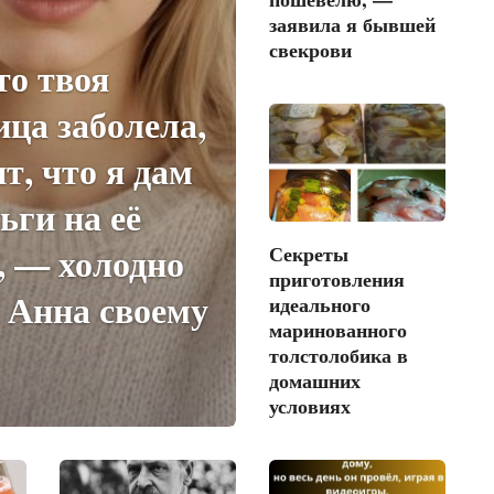
заявила я бывшей
свекрови
то твоя
ца заболела,
ит, что я дам
ьги на её
, — холодно
Секреты
приготовления
 Анна своему
идеального
маринованного
толстолобика в
домашних
условиях