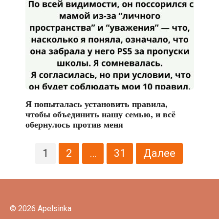
Я попыталась установить правила,
чтобы объединить нашу семью, и всё
обернулось против меня
Пагинация
1
2
…
31
Далее
записей
© 2026 Apelsinka