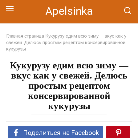
Перейти
Apelsinka
к
контенту
Главная страница
Кукурузу едим всю зиму — вкус как у
свежей. Делюсь простым рецептом консервированной
кукурузы
Кукурузу едим всю зиму —
вкус как у свежей. Делюсь
простым рецептом
консервированной
кукурузы
Поделиться на Facebook