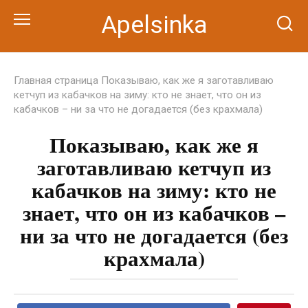
Перейти
Apelsinka
к
контенту
Главная страница
Показываю, как же я заготавливаю
кетчуп из кабачков на зиму: кто не знает, что он из
кабачков – ни за что не догадается (без крахмала)
Показываю, как же я
заготавливаю кетчуп из
кабачков на зиму: кто не
знает, что он из кабачков –
ни за что не догадается (без
крахмала)