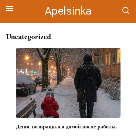
Перейти
Apelsinka
к
контенту
Uncategorized
Денис возвращался домой после работы.