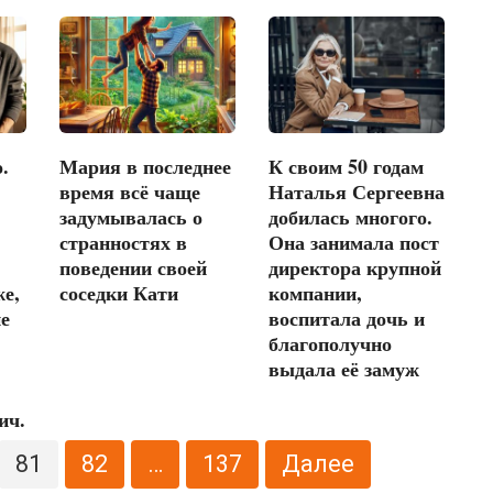
.
Мария в последнее
К своим 50 годам
время всё чаще
Наталья Сергеевна
задумывалась о
добилась многого.
странностях в
Она занимала пост
поведении своей
директора крупной
же,
соседки Кати
компании,
не
воспитала дочь и
благополучно
выдала её замуж
ич.
81
82
…
137
Далее