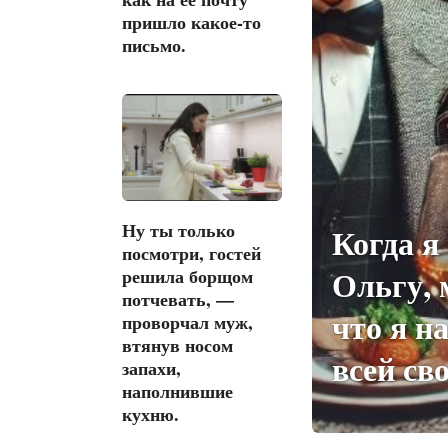
пришло какое-то
письмо.
Ну ты только
Когда я
посмотри, гостей
Ольгу, 
решила борщом
потчевать, —
что я н
проворчал муж,
втянув носом
всей св
запахи,
наполнившие
кухню.