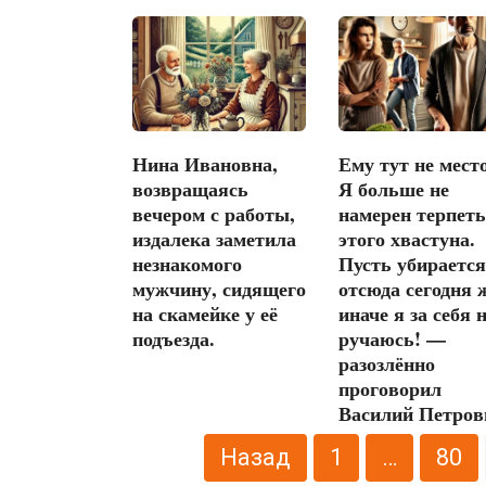
Нина Ивановна,
Ему тут не место
возвращаясь
Я больше не
вечером с работы,
намерен терпеть
издалека заметила
этого хвастуна.
незнакомого
Пусть убирается
мужчину, сидящего
отсюда сегодня 
на скамейке у её
иначе я за себя 
подъезда.
ручаюсь! —
разозлённо
проговорил
Василий Петров
Пагинация
Назад
1
…
80
записей