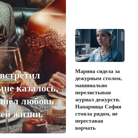
Марина сидела за
 встретил
дежурным столом,
мне казалось,
машинально
перелистывая
ашёл любовь
журнал дежурств.
Напарница София
оей жизни.
стояла рядом, не
переставая
ворчать