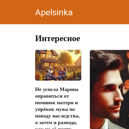
Перейти
Apelsinka
к
контенту
Интересное
Не успела Марина
оправиться от
поминок матери и
упрёков мужа по
поводу наследства,
а затем и развода,
как на её почту