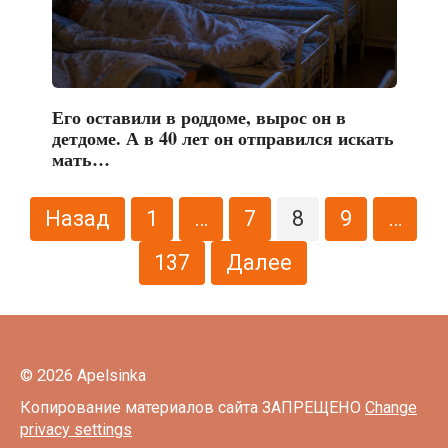
Его оставили в роддоме, вырос он в
детдоме. А в 40 лет он отправился искать
мать…
Пагинация
Назад
1
…
7
8
9
…
записей
137
Далее
© 2026 Apelsinka
Копирование материалов сайта ЗАПРЕЩЕНО
Change
privacy settings