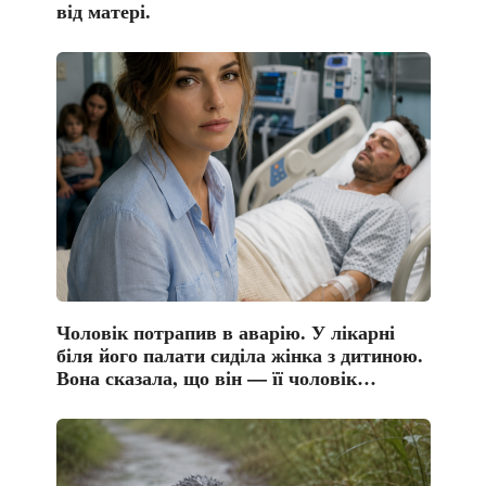
від матері.
Чоловік потрапив в аварію. У лікарні
біля його палати сиділа жінка з дитиною.
Вона сказала, що він — її чоловік…