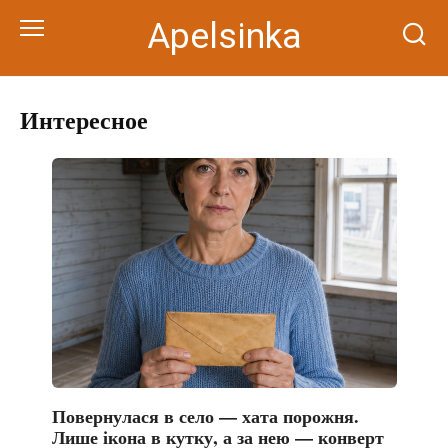
Перейти
Apelsinka
к
контенту
Интересное
Повернулася в село — хата порожня.
Лише ікона в кутку, а за нею — конверт