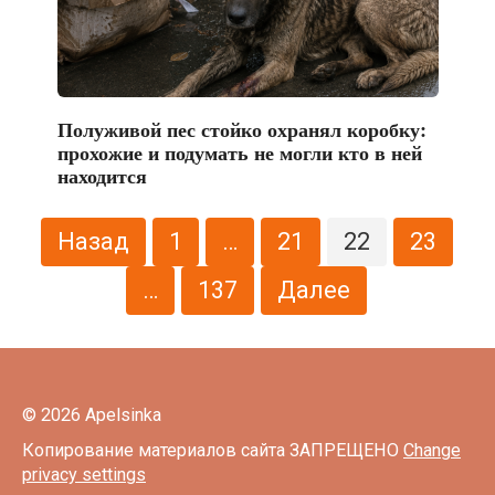
Полуживой пес стойко охранял коробку:
прохожие и подумать не могли кто в ней
находится
Пагинация
Назад
1
…
21
22
23
записей
…
137
Далее
© 2026 Apelsinka
Копирование материалов сайта ЗАПРЕЩЕНО
Change
privacy settings