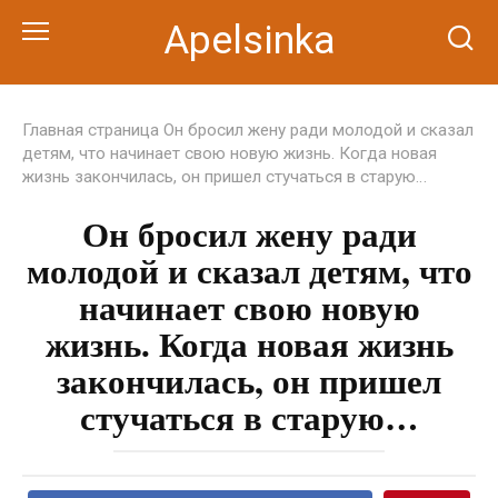
Перейти
Apelsinka
к
контенту
Главная страница
Он бросил жену ради молодой и сказал
детям, что начинает свою новую жизнь. Когда новая
жизнь закончилась, он пришел стучаться в старую…
Он бросил жену ради
молодой и сказал детям, что
начинает свою новую
жизнь. Когда новая жизнь
закончилась, он пришел
стучаться в старую…