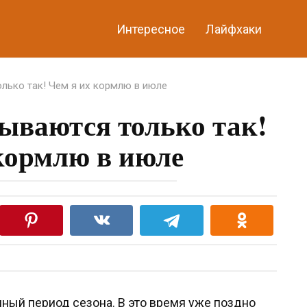
Интересное
Лайфхаки
ько так! Чем я их кормлю в июле
ываются только так!
кормлю в июле
ный период сезона. В это время уже поздно