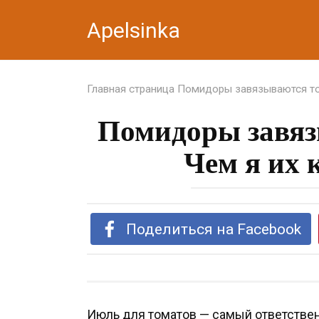
Перейти
Apelsinka
к
контенту
Главная страница
Помидоры завязываются тол
Помидоры завяз
Чем я их 
Поделиться на Facebook
Июль для томатов — самый ответствен