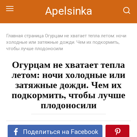
Перейти
Apelsinka
к
контенту
Главная страница
Огурцам не хватает тепла летом: ночи
холодные или затяжные дожди. Чем их подкормить,
чтобы лучше плодоносили
Огурцам не хватает тепла
летом: ночи холодные или
затяжные дожди. Чем их
подкормить, чтобы лучше
плодоносили
Поделиться на Facebook