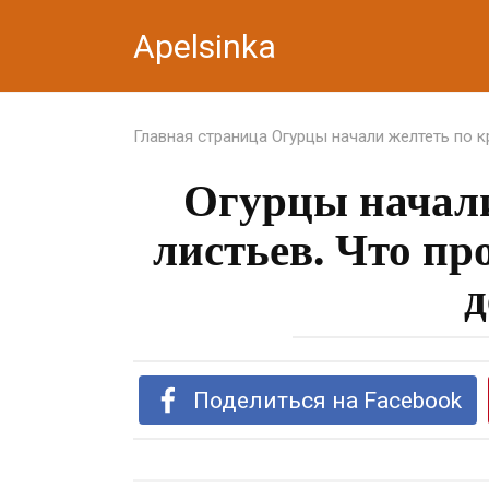
Перейти
Apelsinka
к
контенту
Главная страница
Огурцы начали желтеть по к
Огурцы начали
листьев. Что пр
д
Поделиться на Facebook