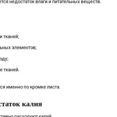
тся недостаток влаги и питательных веществ.
и тканей;
ьных элементов;
оду;
е тканей.
я именно по кромке листа.
статок калия
ктивно расходуют калий.