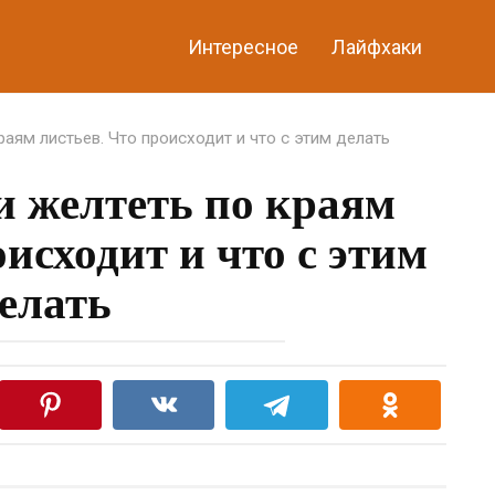
Интересное
Лайфхаки
раям листьев. Что происходит и что с этим делать
 желтеть по краям
оисходит и что с этим
елать