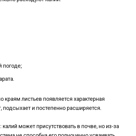
 погоде;
арата.
по краям листьев появляется характерная
, подсыхает и постепенно расширяется.
 калий может присутствовать в почве, но из-за
стема не способна его полноценно усваивать.