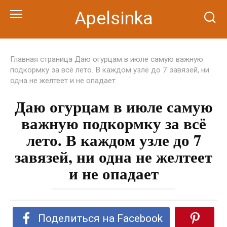
Перейти
Apelsinka
к
контенту
Главная страница
Даю огурцам в июле самую важную
подкормку за всё лето. В каждом узле до 7 завязей, ни
одна не желтеет и не опадает
Даю огурцам в июле самую
важную подкормку за всё
лето. В каждом узле до 7
завязей, ни одна не желтеет
и не опадает
Поделиться на Facebook