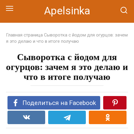
Перейти
Apelsinka
к
контенту
Главная страница
Сыворотка с йодом для огурцов: зачем
я это делаю и что в итоге получаю
Сыворотка с йодом для
огурцов: зачем я это делаю и
что в итоге получаю
Поделиться на Facebook