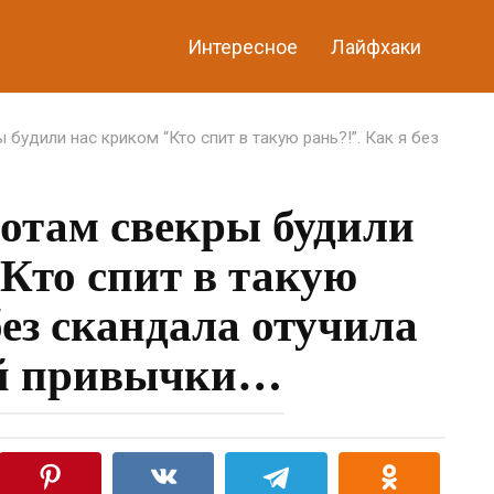
Интересное
Лайфхаки
 будили нас криком “Кто спит в такую рань?!”. Как я без
ботам свекры будили
Кто спит в такую
без скандала отучила
ой привычки…