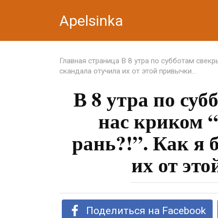
Перейти
Apelsinka
к
контенту
Главная страница
В 8 утра по субботам свекры
скандала отучила их от этой привычки…
В 8 утра по суб
нас криком “
рань?!”. Как я 
их от эт
Поделиться на Facebook