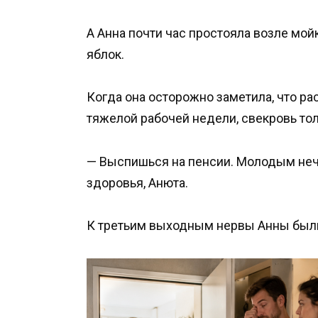
А Анна почти час простояла возле мой
яблок.
Когда она осторожно заметила, что ра
тяжелой рабочей недели, свекровь то
— Выспишься на пенсии. Молодым нече
здоровья, Анюта.
К третьим выходным нервы Анны были