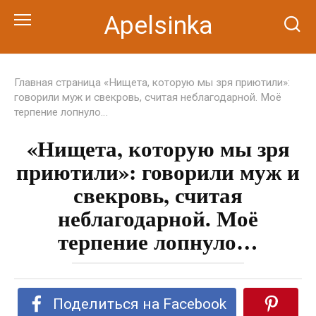
Перейти
Apelsinka
к
контенту
Главная страница
«Нищета, которую мы зря приютили»:
говорили муж и свекровь, считая неблагодарной. Моё
терпение лопнуло…
«Нищета, которую мы зря
приютили»: говорили муж и
свекровь, считая
неблагодарной. Моё
терпение лопнуло…
Поделиться на Facebook