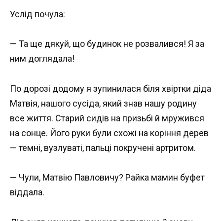
Услід почула:
— Та ще дякуй, що будинок не розвалився! Я за
ним доглядала!
По дорозі додому я зупинилася біля хвіртки діда
Матвія, нашого сусіда, який знав нашу родину
все життя. Старий сидів на призьбі й мружився
на сонце. Його руки були схожі на коріння дерев
— темні, вузлуваті, пальці покручені артритом.
— Чули, Матвію Павловичу? Райка мамин буфет
віддала.