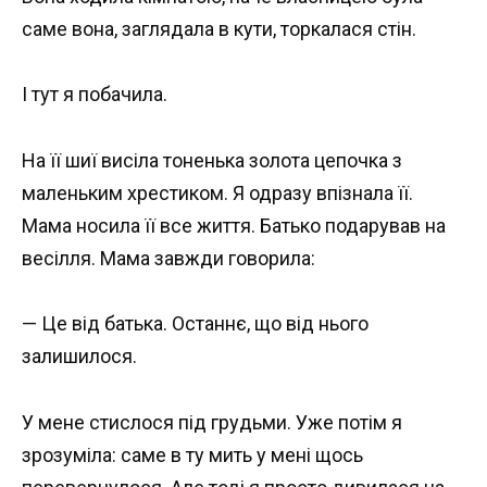
саме вона, заглядала в кути, торкалася стін.
І тут я побачила.
На її шиї висіла тоненька золота цепочка з
маленьким хрестиком. Я одразу впізнала її.
Мама носила її все життя. Батько подарував на
весілля. Мама завжди говорила:
— Це від батька. Останнє, що від нього
залишилося.
У мене стислося під грудьми. Уже потім я
зрозуміла: саме в ту мить у мені щось