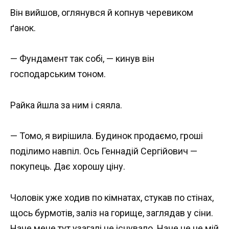
Він вийшов, оглянувся й копнув черевиком
ґанок.
— Фундамент так собі, — кинув він
господарським тоном.
Райка йшла за ним і сяяла.
— Томо, я вирішила. Будинок продаємо, гроші
поділимо навпіл. Ось Геннадій Сергійович —
покупець. Дає хорошу ціну.
Чоловік уже ходив по кімнатах, стукав по стінах,
щось бурмотів, заліз на горище, заглядав у сіни.
Наче мене тут узагалі не існувало. Наче це не мій