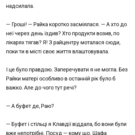
надсилала.
— Гроші! — Райка коротко засміялася. — А хто до
неї через день їздив? Хто продукти возив, по
лікарях тягав? Я! З райцентру моталася сюди,
поки ти в місті своє життя влаштовувала.
І це було правдою. Заперечувати я не могла. Без
Райки матері особливо в останній рік було б
важко. Але до чого тут речі?
— А буфет де, Раю?
— Буфет і стільці я Клавдії віддала, бо вони були
вже непотрібні. Посуд — кому що. Шафа