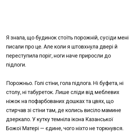
Я знала, що будинок стоїть порожній, сусіди мені
писали про це. Але коли я штовхнула двері й
переступила поріг, ноги наче приросли до
підлоги.
Порожньо. Голі стіни, гола підлога. Ні буфета, ні
столу, ні табуреток. Лише сліди від меблевих
ніжок на пофарбованих дошках та цвях, що
стирчав зі стіни там, де колись висіло мамине
дзеркало. У кутку темніла ікона Казанської
Божої Матері — єдине, чого ніхто не торкнувся.