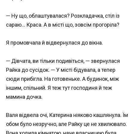
— Ну що, облаштувалася? Розкладачка, стіл із
сараю… Краса. А в місті що, зовсім прогоріла?
Я промовчала й відвернулася до вікна.
— Дівчата, ви тільки подивіться, — звернулася
Райка до сусідок. — У місті бідувала, а тепер
сюди прибігла. На готовеньке. А будинок, між
іншим, спільний. Я теж тут господиня й теж
мамина дочка.
Валя відвела очі, Катерина ніяково кашлянула. Їм
обом було незручно, але Райку це не хвилювало.
Вона ходила кімнатою, наче власницею була