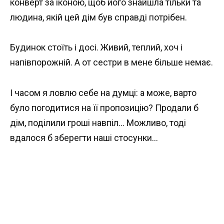
конверт за іконою, щоб його знайшла тільки та
людина, якій цей дім був справді потрібен.
Будинок стоїть і досі. Живий, теплий, хоч і
напівпорожній. А от сестри в мене більше немає.
І часом я ловлю себе на думці: а може, варто
було погодитися на її пропозицію? Продали б
дім, поділили гроші навпіл… Можливо, тоді
вдалося б зберегти наші стосунки…