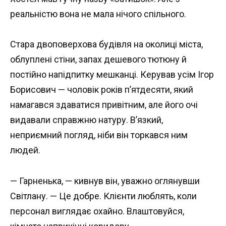
реальністю вона не мала нічого спільного.
Стара двоповерхова будівля на околиці міста,
облуплені стіни, запах дешевого тютюну й
постійно напідпитку мешканці. Керував усім Ігор
Борисович — чоловік років п’ятдесяти, який
намагався здаватися привітним, але його очі
видавали справжню натуру. В’язкий,
неприємний погляд, ніби він торкався ним
людей.
— Гарненька, — кивнув він, уважно оглянувши
Світлану. — Це добре. Клієнти люблять, коли
персонал виглядає охайно. Влаштовуйся,