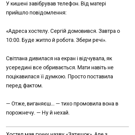
У кишені завібрував телефон. Від матері
прийшло повідомлення:
«Адреса хостелу. Сергій домовився. Завтра о
10:00. Буде житло й робота. Збери речі».
Світлана дивилася на екран і відчувала, як
усередині все обривається. Мати навіть не
поцікавилася її думкою. Просто поставила
перед фактом.
— Отже, виганяєш… — тихо промовила вона в
порожнечу. — Ну й нехай.
Хостел мав гучну назву «Затишок». Але з