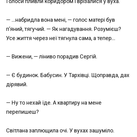
Голоси пливли коридором і врізалися у вуха.
— …набридла вона мені, — голос матері був
п’яний, тягучий. — Як нагадування. Розумієш?
Усе життя через неї тягнула сама, а тепер…
— Вижени, — ліниво порадив Сергій.
— Є будинок. Бабусин. У Тархівці. Щоправда, дах
дірявий.
— Ну то нехай їде. А квартиру на мене
перепишеш?
Світлана заплющила очі. У вухах зашуміло.