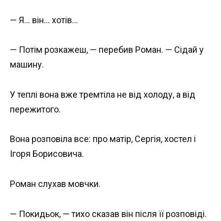
— Я… він… хотів…
— Потім розкажеш, — перебив Роман. — Сідай у
машину.
У теплі вона вже тремтіла не від холоду, а від
пережитого.
Вона розповіла все: про матір, Сергія, хостел і
Ігоря Борисовича.
Роман слухав мовчки.
— Покидьок, — тихо сказав він після її розповіді.