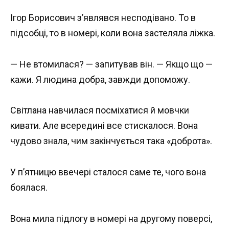
Ігор Борисович з’являвся несподівано. То в
підсобці, то в номері, коли вона застеляла ліжка.
— Не втомилася? — запитував він. — Якщо що —
кажи. Я людина добра, завжди допоможу.
Світлана навчилася посміхатися й мовчки
кивати. Але всередині все стискалося. Вона
чудово знала, чим закінчується така «доброта».
У п’ятницю ввечері сталося саме те, чого вона
боялася.
Вона мила підлогу в номері на другому поверсі,