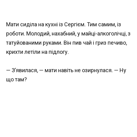
Мати сиділа на кухні із Сергієм. Тим самим, із
роботи. Молодий, нахабний, у майці-алкоголічці, з
татуйованими руками. Він пив чай і гриз печиво,
крихти летіли на підлогу.
— З’явилася, — мати навіть не озирнулася. — Ну
що там?