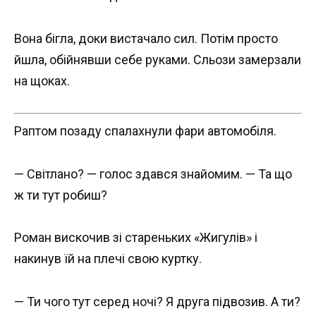
Вона бігла, доки вистачало сил. Потім просто
йшла, обійнявши себе руками. Сльози замерзали
на щоках.
Раптом позаду спалахнули фари автомобіля.
— Світлано? — голос здався знайомим. — Та що
ж ти тут робиш?
Роман вискочив зі стареньких «Жигулів» і
накинув їй на плечі свою куртку.
— Ти чого тут серед ночі? Я друга підвозив. А ти?