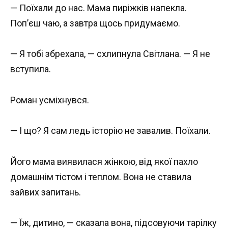
— Поїхали до нас. Мама пиріжків напекла.
Поп’єш чаю, а завтра щось придумаємо.
— Я тобі збрехала, — схлипнула Світлана. — Я не
вступила.
Роман усміхнувся.
— І що? Я сам ледь історію не завалив. Поїхали.
Його мама виявилася жінкою, від якої пахло
домашнім тістом і теплом. Вона не ставила
зайвих запитань.
— Їж, дитино, — сказала вона, підсовуючи тарілку