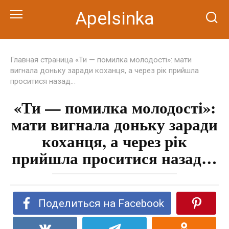
Перейти
Apelsinka
к
контенту
Главная страница
«Ти — помилка молодості»: мати
вигнала доньку заради коханця, а через рік прийшла
проситися назад…
«Ти — помилка молодості»:
мати вигнала доньку заради
коханця, а через рік
прийшла проситися назад…
Поделиться на Facebook