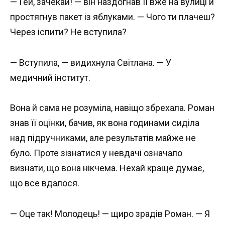
— Гей, зачекай! — він наздогнав її вже на вулиці й
простягнув пакет із яблуками. — Чого ти плачеш?
Через іспити? Не вступила?
— Вступила, — видихнула Світлана. — У
медичний інститут.
Вона й сама не розуміла, навіщо збрехала. Роман
знав її оцінки, бачив, як вона годинами сиділа
над підручниками, але результатів майже не
було. Проте зізнатися у невдачі означало
визнати, що вона нікчема. Нехай краще думає,
що все вдалося.
— Оце так! Молодець! — щиро зрадів Роман. — Я