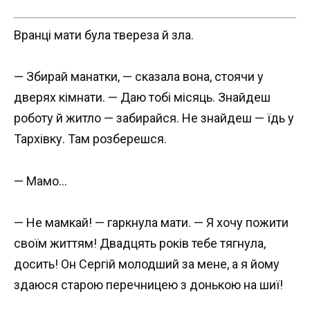
Вранці мати була твереза й зла.
— Збирай манатки, — сказала вона, стоячи у
дверях кімнати. — Даю тобі місяць. Знайдеш
роботу й житло — забирайся. Не знайдеш — їдь у
Тархівку. Там розберешся.
— Мамо…
— Не мамкай! — гаркнула мати. — Я хочу пожити
своїм життям! Двадцять років тебе тягнула,
досить! Он Сергій молодший за мене, а я йому
здаюся старою перечницею з донькою на шиї!