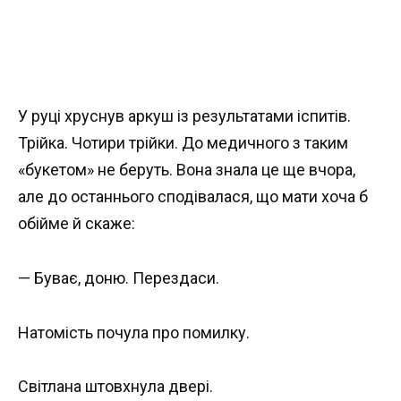
У руці хруснув аркуш із результатами іспитів.
Трійка. Чотири трійки. До медичного з таким
«букетом» не беруть. Вона знала це ще вчора,
але до останнього сподівалася, що мати хоча б
обійме й скаже:
— Буває, доню. Перездаси.
Натомість почула про помилку.
Світлана штовхнула двері.