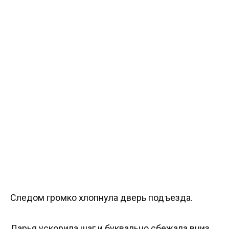
Следом громко хлопнула дверь подъезда.
Дарья ускорила шаг и буквально сбежала вниз.