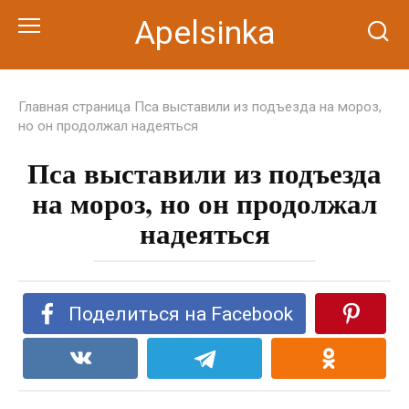
Перейти
Apelsinka
к
контенту
Главная страница
Пса выставили из подъезда на мороз,
но он продолжал надеяться
Пса выставили из подъезда
на мороз, но он продолжал
надеяться
Поделиться на Facebook