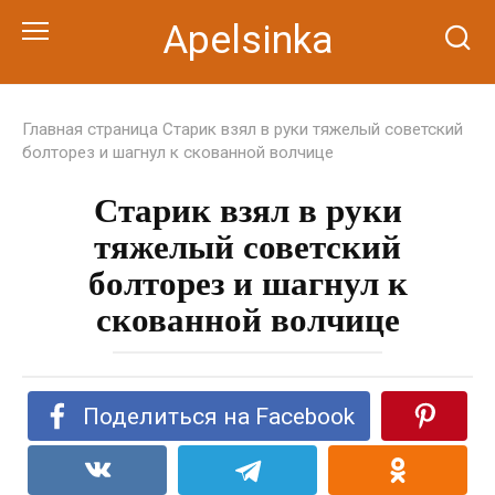
Перейти
Apelsinka
к
контенту
Главная страница
Старик взял в руки тяжелый советский
болторез и шагнул к скованной волчице
Старик взял в руки
тяжелый советский
болторез и шагнул к
скованной волчице
Поделиться на Facebook