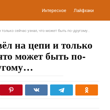
Интересное
Лайфхаки
 и только сейчас узнал, что может быть по-другому…
вёл на цепи и только
 что может быть по-
угому…