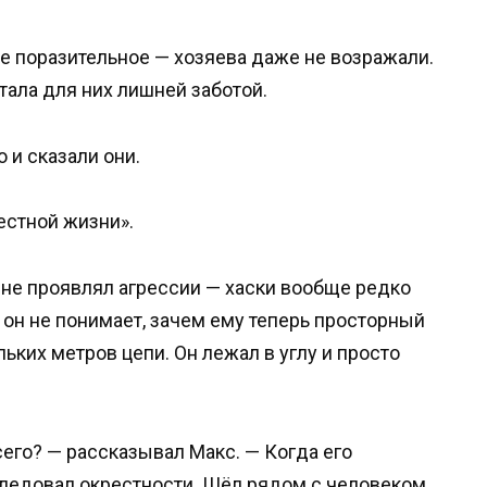
ое поразительное — хозяева даже не возражали.
тала для них лишней заботой.
о и сказали они.
естной жизни».
 не проявлял агрессии — хаски вообще редко
 он не понимает, зачем ему теперь просторный
ьких метров цепи. Он лежал в углу и просто
его? — рассказывал Макс. — Когда его
сследовал окрестности. Шёл рядом с человеком