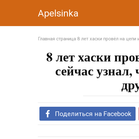
Перейти
Apelsinka
к
контенту
Главная страница
8 лет хаски провёл на цепи
8 лет хаски про
сейчас узнал,
др
Поделиться на Facebook