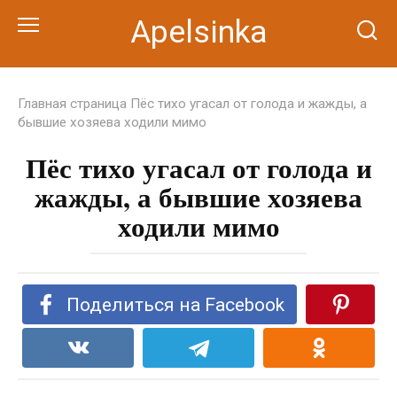
Перейти
Apelsinka
к
контенту
Главная страница
Пёс тихо угасал от голода и жажды, а
бывшие хозяева ходили мимо
Пёс тихо угасал от голода и
жажды, а бывшие хозяева
ходили мимо
Поделиться на Facebook