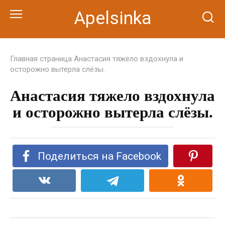
Перейти
Apelsinka
к
контенту
Главная страница
Анастасия тяжело вздохнула и
осторожно вытерла слёзы.
Анастасия тяжело вздохнула
и осторожно вытерла слёзы.
Поделиться на Facebook