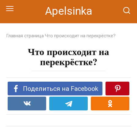
Перейти
Apelsinka
к
контенту
Главная страница
Что происходит на перекрёстке?
Что происходит на
перекрёстке?
Поделиться на Facebook