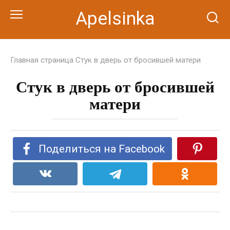
Перейти
Apelsinka
к
контенту
Главная страница
Стук в дверь от бросившей матери
Стук в дверь от бросившей
матери
Поделиться на Facebook