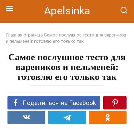
Перейти
Apelsinka
к
контенту
Главная страница
Самое послушное тесто для вареников
и пельменей: готовлю его только так
Самое послушное тесто для
вареников и пельменей:
готовлю его только так
Поделиться на Facebook