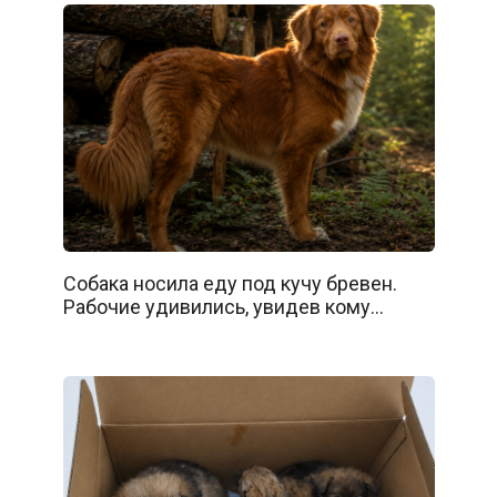
Собака носила еду под кучу бревен.
Рабочие удивились, увидев кому…