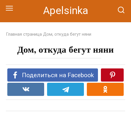
Перейти
Apelsinka
к
контенту
Главная страница
Дом, откуда бегут няни
Дом, откуда бегут няни
Поделиться на Facebook