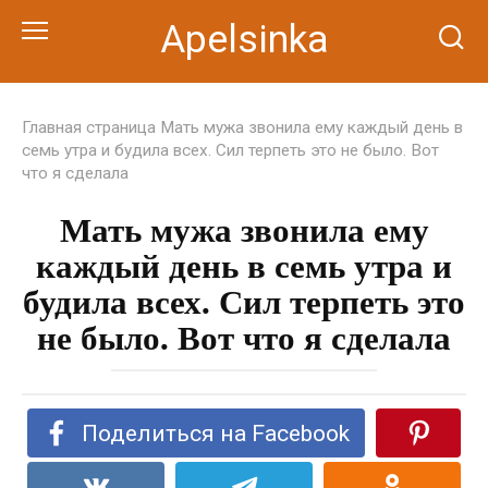
Перейти
Apelsinka
к
контенту
Главная страница
Мать мужа звонила ему каждый день в
семь утра и будила всех. Сил терпеть это не было. Вот
что я сделала
Мать мужа звонила ему
каждый день в семь утра и
будила всех. Сил терпеть это
не было. Вот что я сделала
Поделиться на Facebook