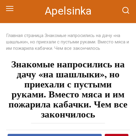
Перейти
Apelsinka
к
контенту
Главная страница
Знакомые напросились на дачу «на
шашлыки», но приехали с пустыми руками. Вместо мяса и
им пожарила кабачки. Чем все закончилось
Знакомые напросились на
дачу «на шашлыки», но
приехали с пустыми
руками. Вместо мяса и им
пожарила кабачки. Чем все
закончилось