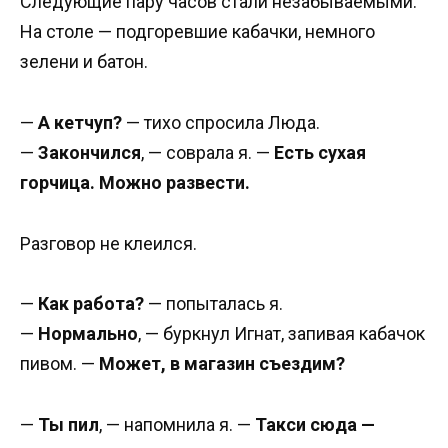
Следующие пару часов стали незабываемыми.
На столе — подгоревшие кабачки, немного
зелени и батон.
—
А кетчуп?
— тихо спросила Люда.
—
Закончился
, — соврала я. —
Есть сухая
горчица. Можно развести.
Разговор не клеился.
—
Как работа?
— попыталась я.
—
Нормально
, — буркнул Игнат, запивая кабачок
пивом. —
Может, в магазин съездим?
—
Ты пил
, — напомнила я. —
Такси сюда —