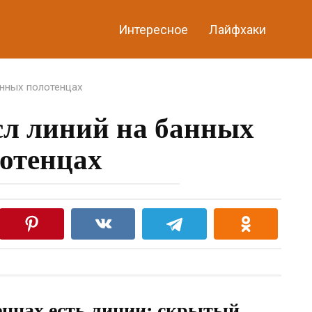
Интересное
Лайфхаки
нных полотенцах
л линий на банных
отенцах
енцах есть линии: скрытый