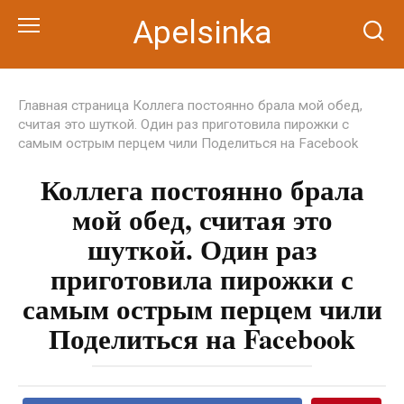
Перейти
Apelsinka
к
контенту
Главная страница
Коллега постоянно брала мой обед,
считая это шуткой. Один раз приготовила пирожки с
самым острым перцем чили Поделиться на Facebook
Коллега постоянно брала
мой обед, считая это
шуткой. Один раз
приготовила пирожки с
самым острым перцем чили
Поделиться на Facebook