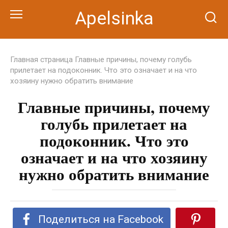
Перейти
Apelsinka
к
контенту
Главная страница
Главные причины, почему голубь
прилетает на подоконник. Что это означает и на что
хозяину нужно обратить внимание
Главные причины, почему
голубь прилетает на
подоконник. Что это
означает и на что хозяину
нужно обратить внимание
Поделиться на Facebook